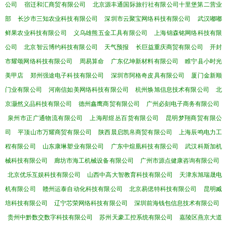
公司
宿迁和汇商贸有限公司
北京源丰通国际旅行社有限公司十里堡第二营业
部
长沙市三知农业科技有限公司
深圳市云聚宝网络科技有限公司
武汉嘟嘟
鲜果农业科技有限公司
义乌雄熊五金工具有限公司
上海锦森铭网络科技有限
公司
北京智云博约科技有限公司
天气预报
长巨益重庆商贸有限公司
开封
市耀颂网络科技有限公司
周易算命
广东亿坤新材料有限公司
睢宁县小时光
美甲店
郑州强途电子科技有限公司
深圳市阿格奇皮具有限公司
厦门金新顺
门业有限公司
河南信如美网络科技有限公司
杭州焕旭信息技术有限公司
北
京灏然义品科技有限公司
德州鑫鹰商贸有限公司
广州必刻电子商务有限公司
泉州市正广通物流有限公司
上海邴煜丛百货有限公司
昆明梦翔商贸有限公
司
平顶山市万耀商贸有限公司
陕西晨启凯帛商贸有限公司
上海辰鸣电力工
程有限公司
山东康琳塑业有限公司
广东中煊凰科技有限公司
武汉科斯加机
械科技有限公司
廊坊市海工机械设备有限公司
广州市源点健康咨询有限公司
北京优乐互娱科技有限公司
山西中高大智教育科技有限公司
天津东旭瑞晟电
机有限公司
赣州运泰自动化科技有限公司
北京易偲特科技有限公司
昆明臧
培科技有限公司
辽宁芯荣网络科技有限公司
深圳前海钱包信息技术有限公司
贵州中黔数交数字科技有限公司
苏州天豪工控系统有限公司
嘉陵区燕京大道